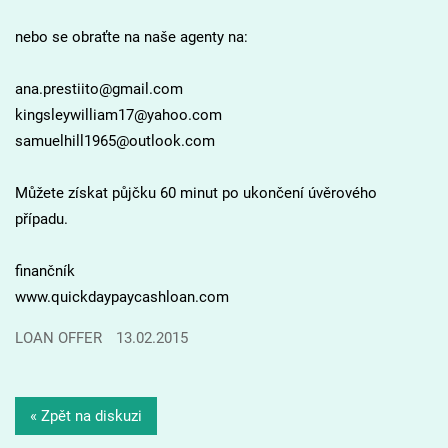
nebo se obraťte na naše agenty na:
ana.prestiito@gmail.com
kingsleywilliam17@yahoo.com
samuelhill1965@outlook.com
Můžete získat půjčku 60 minut po ukončení úvěrového
případu.
finančník
www.quickdaypaycashloan.com
LOAN OFFER
13.02.2015
« Zpět na diskuzi