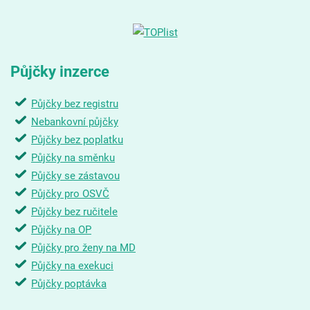
Půjčky inzerce
Půjčky bez registru
Nebankovní půjčky
Půjčky bez poplatku
Půjčky na směnku
Půjčky se zástavou
Půjčky pro OSVČ
Půjčky bez ručitele
Půjčky na OP
Půjčky pro ženy na MD
Půjčky na exekuci
Půjčky poptávka