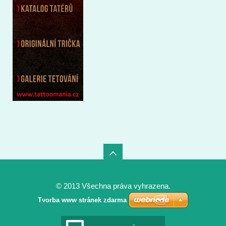
© 2013 Všechna práva vyhrazena.
Tvorba www stránek zdarma