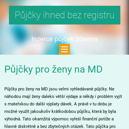
Půjčky ihned bez registru
Inzerce půjček zdarma
Půjčky pro ženy na MD
Půjčky pro ženy na MD jsou velmi vyhledávané půjčky. Ne
náhodou mají ženy daleko větší výdaje a někdy i problém vyjít
s mateřskou do další výplaty dávek. A právě v tu dobu je
možné využít jakoukoliv krátkodobou půjčku, která by byla
výhodná. Tato okamžitá výpomoc vyřeší finanční potíže a
hlavně diskrétně a bez zbytečných otázek. Tato půjčka pro