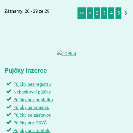
Záznamy: 26 - 29 ze 29
<<
<
2
3
4
5
6
Půjčky inzerce
Půjčky bez registru
Nebankovní půjčky
Půjčky bez poplatku
Půjčky na směnku
Půjčky se zástavou
Půjčky pro OSVČ
Půjčky bez ručitele