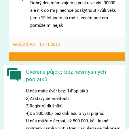
Dobrý den mám zájem u pucku ve visí 30000
ale nik do mi ji nechce poskytnout kvůli věku
jemu 19 let jsem na md z jedním prckem
pomůže mi nejak
GABOROVA
13.11.2015
Ověřené půjčky bez nesmyslných
poplatků
U nás máte úvěr bez: 1)Poplatků
2)Zástavy nemovitosti
3)Registrů dlužníků
4)Do 200.000,- bez dokladu o výši příjmů.
U nás můžete čerpat, až 500.000,-kč. Jasné
podmínky smluvních stran v souladu se zákonem