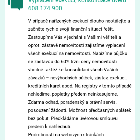
Vyplacení exekucí, konsolidace úvěrů
608 174 900
V případě nařízených exekucí dlouho neotálejte a
začněte rychle svojí finanční situaci řešit.
Zastoupíme Vás v jednání s Vašimi věřiteli a
oproti zástavě nemovitosti zajistíme vyplacení
všech exekucí na nemovitosti. Nabízíme půjčku
se zástavou do 60% tržní ceny nemovitosti
vhodné taktéž ke konsolidaci všech Vašich
závazků – nevýhodných půjček, zástav, exekucí,
kreditních karet apod. Na registry v tomto případě
nehledíme, poplatky předem neinkasujeme.
Zdarma odhad, poradenský a právní servis,
posouzení žádosti. Možnost předčasných splátek
bez pokut. Předkládáme úvěrovou smlouvu
předem k nahlédnutí.
Podrobnosti na webových stránkách