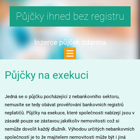
Půjčky ihned bez registru
Inzerce půjček zdarma
Půjčky na exekuci
Jedná se o půjčku pocházející z nebankovního sektoru,
nemusíte se tedy obávat prověřování bankovních registrů
neplatičů. Půjčky na exekuce, které společnosti nabízejí jsou v
zásadě pouze se zástavou jakékoliv nemovitosti což si
nemůže dovolit každý dlužník. Výhodou určitých nebankovních
společností je to že majitelem nemovitosti může být i jiná