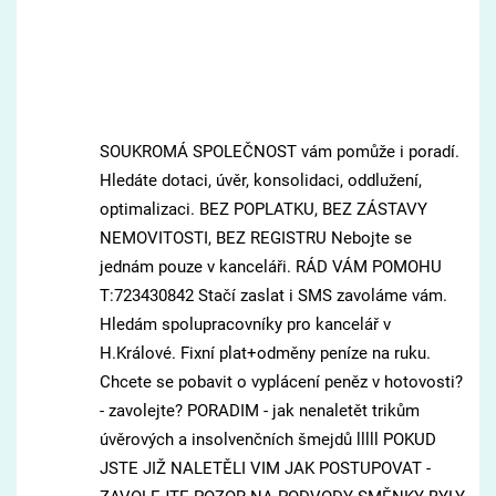
SOUKROMÁ SPOLEČNOST vám pomůže i poradí.
Hledáte dotaci, úvěr, konsolidaci, oddlužení,
optimalizaci. BEZ POPLATKU, BEZ ZÁSTAVY
NEMOVITOSTI, BEZ REGISTRU Nebojte se
jednám pouze v kanceláři. RÁD VÁM POMOHU
T:723430842 Stačí zaslat i SMS zavoláme vám.
Hledám spolupracovníky pro kancelář v
H.Králové. Fixní plat+odměny peníze na ruku.
Chcete se pobavit o vyplácení peněz v hotovosti?
- zavolejte? PORADIM - jak nenaletět trikům
úvěrových a insolvenčních šmejdů lllll POKUD
JSTE JIŽ NALETĚLI VIM JAK POSTUPOVAT -