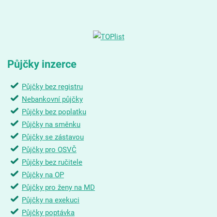
Půjčky inzerce
Půjčky bez registru
Nebankovní půjčky
Půjčky bez poplatku
Půjčky na směnku
Půjčky se zástavou
Půjčky pro OSVČ
Půjčky bez ručitele
Půjčky na OP
Půjčky pro ženy na MD
Půjčky na exekuci
Půjčky poptávka