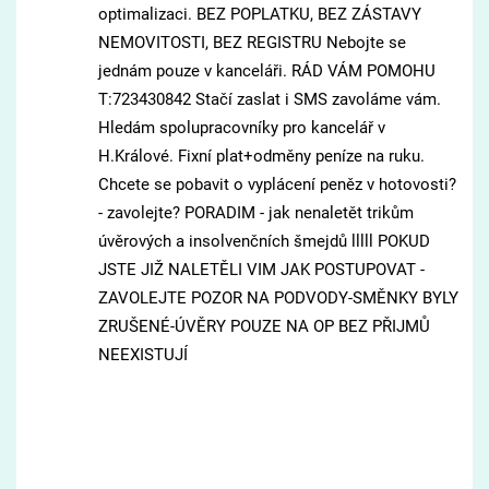
optimalizaci. BEZ POPLATKU, BEZ ZÁSTAVY
NEMOVITOSTI, BEZ REGISTRU Nebojte se
jednám pouze v kanceláři. RÁD VÁM POMOHU
T:723430842 Stačí zaslat i SMS zavoláme vám.
Hledám spolupracovníky pro kancelář v
H.Králové. Fixní plat+odměny peníze na ruku.
Chcete se pobavit o vyplácení peněz v hotovosti?
- zavolejte? PORADIM - jak nenaletět trikům
úvěrových a insolvenčních šmejdů lllll POKUD
JSTE JIŽ NALETĚLI VIM JAK POSTUPOVAT -
ZAVOLEJTE POZOR NA PODVODY-SMĚNKY BYLY
ZRUŠENÉ-ÚVĚRY POUZE NA OP BEZ PŘIJMŮ
NEEXISTUJÍ