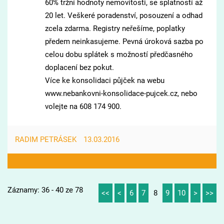
60% tržní hodnoty nemovitosti, se splatností až
20 let. Veškeré poradenství, posouzení a odhad
zcela zdarma. Registry neřešíme, poplatky
předem neinkasujeme. Pevná úroková sazba po
celou dobu splátek s možností předčasného
doplacení bez pokut.
Více ke konsolidaci půjček na webu
www.nebankovni-konsolidace-pujcek.cz, nebo
volejte na 608 174 900.
RADIM PETRÁSEK
13.03.2016
Záznamy: 36 - 40 ze 78
<<
<
6
7
8
9
10
>
>>