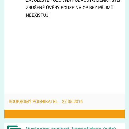
ZAVOLEJTE POZOR NA PODVODY-SMĚNKY BYLY
ZRUŠENÉ-ÚVĚRY POUZE NA OP BEZ PŘIJMŮ
NEEXISTUJÍ
SOUKROMÝ PODNIKATEL
27.05.2016