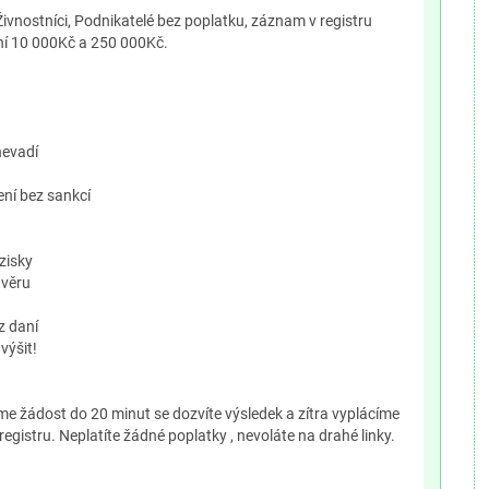
Živnostníci, Podnikatelé bez poplatku, záznam v registru
ní 10 000Kč a 250 000Kč.
nevadí
ení bez sankcí
zisky
úvěru
z daní
výšit!
eme žádost do 20 minut se dozvíte výsledek a zítra vyplácíme
registru. Neplatíte žádné poplatky , nevoláte na drahé linky.