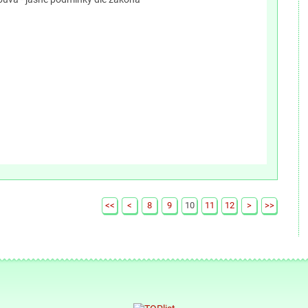
<<
<
8
9
10
11
12
>
>>