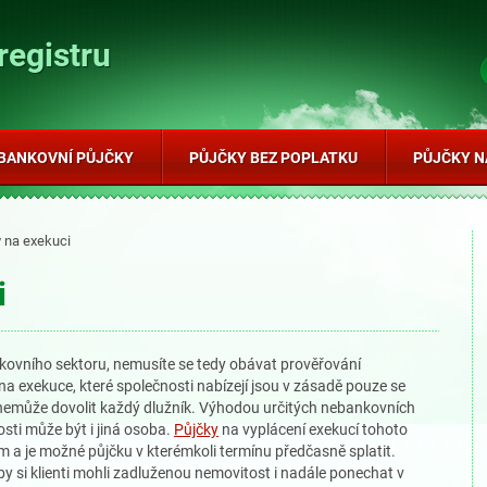
registru
BANKOVNÍ PŮJČKY
PŮJČKY BEZ POPLATKU
PŮJČKY N
 na exekuci
i
nkovního sektoru, nemusíte se tedy obávat prověřování
na exekuce, které společnosti nabízejí jsou v zásadě pouze se
 nemůže dovolit každý dlužník. Výhodou určitých nebankovních
osti může být i jiná osoba.
Půjčky
na vyplácení exekucí tohoto
 a je možné půjčku v kterémkoli termínu předčasně splatit.
y si klienti mohli zadluženou nemovitost i nadále ponechat v