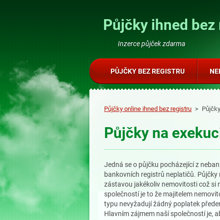
Půjčky ihned bez 
Inzerce půjček zdarma
PŮJČKY BEZ REGISTRU
NE
Půjčky online ihned bez registru
>
Půjčky
Půjčky na exekuc
Jedná se o půjčku pocházející z neba
bankovních registrů neplatičů. Půjčky 
zástavou jakékoliv nemovitosti což si
společností je to že majitelem nemovit
typu nevyžadují žádný poplatek předem
Hlavním zájmem naší společností je, ab