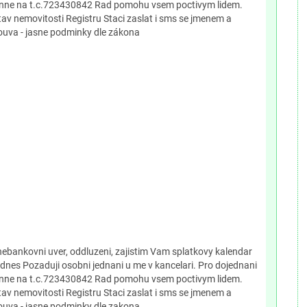
denne na t.c.723430842 Rad pomohu vsem poctivym lidem.
av nemovitosti Registru Staci zaslat i sms se jmenem a
uva - jasne podminky dle zákona
ebankovni uver, oddluzeni, zajistim Vam splatkovy kalendar
 dnes Pozaduji osobni jednani u me v kancelari. Pro dojednani
denne na t.c.723430842 Rad pomohu vsem poctivym lidem.
av nemovitosti Registru Staci zaslat i sms se jmenem a
uva - jasne podminky dle zakona