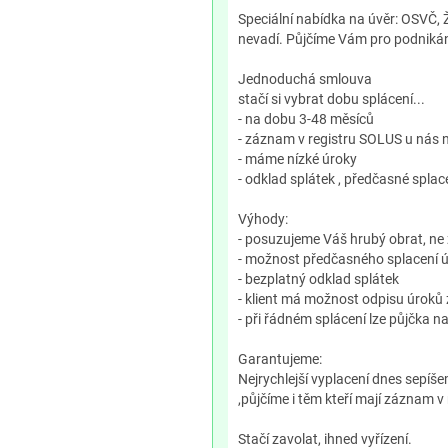
Speciální nabídka na úvěr: OSVČ, 
nevadí. Půjčíme Vám pro podniká
Jednoduchá smlouva
stačí si vybrat dobu splácení...
- na dobu 3-48 měsíců
- záznam v registru SOLUS u nás 
- máme nízké úroky
- odklad splátek , předčasné splac
Výhody:
- posuzujeme Váš hrubý obrat, ne 
- možnost předčasného splacení 
- bezplatný odklad splátek
- klient má možnost odpisu úroků 
- při řádném splácení lze půjčka na
Garantujeme:
Nejrychlejší vyplacení dnes sepíš
,půjčíme i těm kteří mají záznam v 
Stačí zavolat, ihned vyřízení.