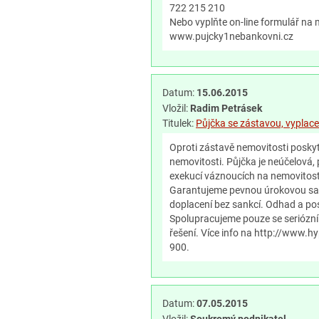
722 215 210
Nebo vyplňte on-line formulář n
www.pujcky1nebankovni.cz
Datum:
15.06.2015
Vložil:
Radim Petrásek
Titulek:
Půjčka se zástavou, vyplac
Oproti zástavě nemovitosti posky
nemovitosti. Půjčka je neúčelová, p
exekucí váznoucích na nemovitosti
Garantujeme pevnou úrokovou saz
doplacení bez sankcí. Odhad a pos
Spolupracujeme pouze se seriózním
řešení. Více info na http://www.h
900.
Datum:
07.05.2015