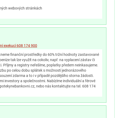
a mých webových stránkách
ení exekucí 608 174 900
tneme finanční prostředky do 60% tržní hodnoty zastavované
eníze tak lze využít na cokoliv, např. na vyplacení zástav či
. Příjmy a registry neřešíme, poplatky předem neinkasujeme.
bu po celou dobu splátek s možností jednorázového
ouzení zdarma a to i v případě pozdějšího storna žádosti.
i investory a společnostmi. Nabízíme individuální a férové
ypotekynebankovni.cz, nebo nás kontaktujte na tel. 608 174