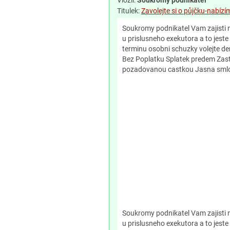
Vložil:
Soukromý podnikatel
Titulek:
Zavolejte si o půjčku-nabíz
Soukromy podnikatel Vam zajisti n
u prislusneho exekutora a to jeste
terminu osobni schuzky volejte 
Bez Poplatku Splatek predem Zast
pozadovanou castkou Jasna smlo
Soukromy podnikatel Vam zajisti n
u prislusneho exekutora a to jeste