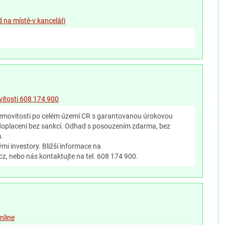
d na místě-v kanceláři
vitosti 608 174 900
emovitosti po celém území CR s garantovanou úrokovou
oplacení bez sankcí. Odhad s posouzením zdarma, bez
.
i investory. Bližší informace na
, nebo nás kontaktujte na tel. 608 174 900.
nline