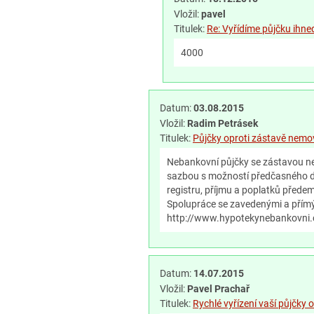
Vložil:
pavel
Titulek:
Re: Vyřídíme půjčku ihne
4000
Datum:
03.08.2015
Vložil:
Radim Petrásek
Titulek:
Půjčky oproti zástavě nemo
Nebankovní půjčky se zástavou n
sazbou s možností předčasného d
registru, příjmu a poplatků předem
Spolupráce se zavedenými a přímým
http://www.hypotekynebankovni.cz
Datum:
14.07.2015
Vložil:
Pavel Prachař
Titulek:
Rychlé vyřízení vaší půjčky o