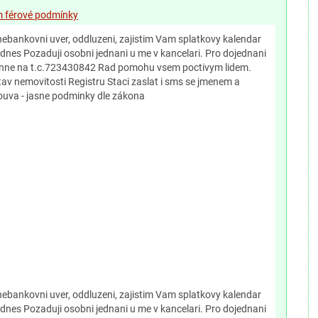
ím férové podmínky
ebankovni uver, oddluzeni, zajistim Vam splatkovy kalendar
 dnes Pozaduji osobni jednani u me v kancelari. Pro dojednani
denne na t.c.723430842 Rad pomohu vsem poctivym lidem.
av nemovitosti Registru Staci zaslat i sms se jmenem a
uva - jasne podminky dle zákona
ebankovni uver, oddluzeni, zajistim Vam splatkovy kalendar
 dnes Pozaduji osobni jednani u me v kancelari. Pro dojednani