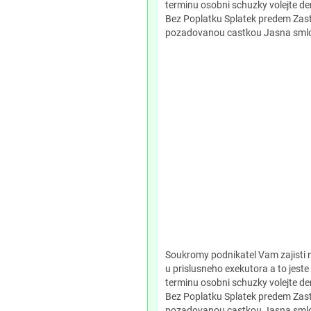
terminu osobni schuzky volejte 
Bez Poplatku Splatek predem Zast
pozadovanou castkou Jasna smlo
Soukromy podnikatel Vam zajisti n
u prislusneho exekutora a to jeste
terminu osobni schuzky volejte 
Bez Poplatku Splatek predem Zast
pozadovanou castkou Jasna smlo